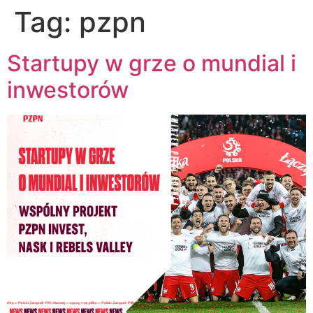
Tag:
pzpn
Startupy w grze o mundial i
inwestorów