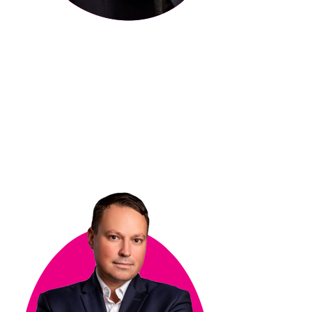
Jan Raczyński
COO Rebels Valley.
Specjalista w zakresie sprzedaży produktów
opartych o nowe rozwiązania technologiczne.
Wspiera rozwój biznesowy młodych spółek na
rynkach polskim i zagranicznych.