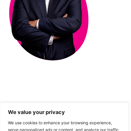
Tomasz Kowalczyk
Partner w Rebels Valley.
Odpowiedzialny za obszar doradztwa
strategicznego i pracy z klientami
korporacyjnymi. Pomaga dostosowywać się
przedsiębiorstwom do współczesnych realiów
We value your privacy
rynkowych.
We use cookies to enhance your browsing experience,
serve personalized ads or content, and analyze our traffic.