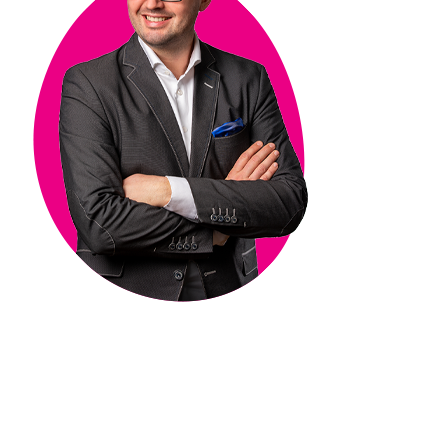
Arek Kwoska
CEO Rebels Valley.
Doświadczony przedsiębiorca technologiczny i
anioł biznesu. Ekspert w zakresie
wykorzystania technologii cyfrowych w