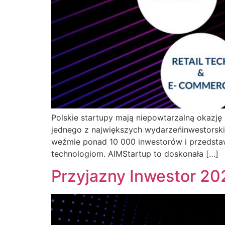
Polskie startupy mają niepowtarzalną okazj
jednego z największych wydarzeńinwestorskic
weźmie ponad 10 000 inwestorów i przedsta
technologiom. AIMStartup to doskonała […]
Przyjazny Inwestor 20