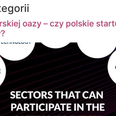
egorii
skiej oazy – czy polskie star
w?