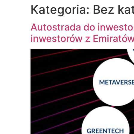
Kategoria:
Bez kat
Autostrada do inwestor
inwestorów z Emirató