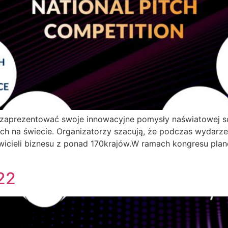
ę zaprezentować swoje innowacyjne pomysły naświatowej 
h na świecie. Organizatorzy szacują, że podczas wydarzen
wicieli biznesu z ponad 170krajów.W ramach kongresu pl
22